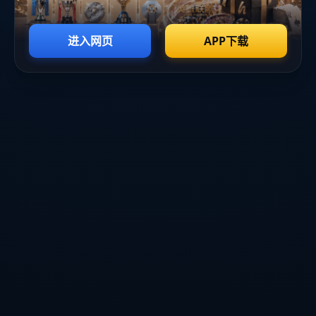
糟
糕
！
找
不
到
该
页
糟糕！找不到该页面