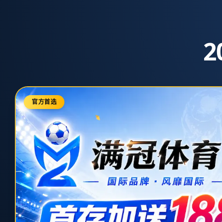
0512-8617767
admin@zh-m-worldcuplive.com
首
关于2026世
页
播
页
面
未
找
到
首页
404 Error