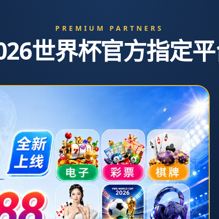
界杯直
服
单独服
新闻中
20
务
务
心
队