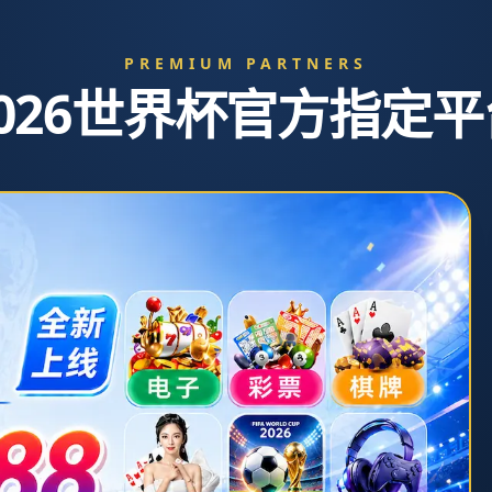
界杯直
服
单独服
新闻中
20
务
务
心
队