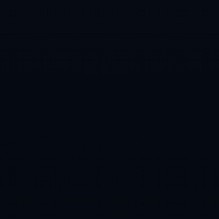
世界杯竞猜平台用户评价
排行榜大全
2026-07-
05T10:34:15+08:00
推荐新闻
世界杯竞彩：如何利用赔率进行合理投注
世界杯比分如何影响球队晋级
世界杯外围赛最强黑马预测
世界杯投注风险评估与心态建议