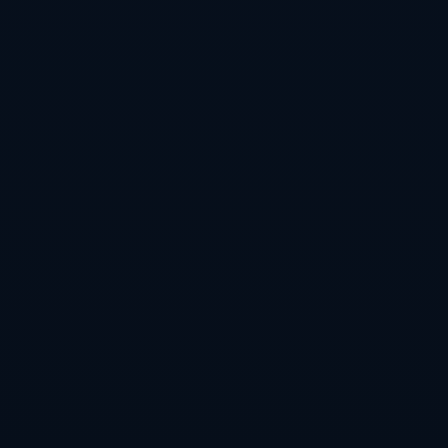
心理压力与比分形势的双重作用
当小组赛进入最后一轮，比分对晋级的影响不仅体现在规则
层面，更体现在心理层面。场外的积分榜、实时更新的比分
传递到场内，会直接影响球员心态。一支球队如果在比赛中
得知竞争对手已经大比分领先，就会意识到单纯获胜已不
够，还必须扩大比分；而另一支球队在知道只要保持不败即