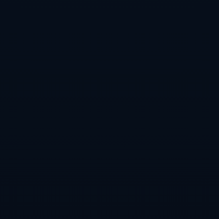
可出线时，可能会不自觉地变得保守。心理上的微妙变化，
最终又会反映在比分上，形成一种“比分影响心态 心态反过
来决定比分”的循环。在这个循环中，那些能够冷静解读形
势、精准控制比赛节奏的球队，更有机会把握晋级主动权。
从观赛角度重新理解世界杯比分的价值
如果只把世界杯比分当作赛后查阅的数字，我们就错过了赛
事最精彩的一部分。真正有趣的地方在于，比分在不同阶
段、不同对阵和不同规则背景下，对晋级走向产生的多层次
影响。从积分到净胜球，从相互战绩到淘汰赛对阵，从体能
消耗到心理压力，每一个进球或失球都在向未来投下长长的
影子。理解这些机制，不仅能让我们更清晰地解读“世界杯
比分如何影响球队晋级”，也能在观赛过程中多一份理性判
断：当某支球队在伤停补时阶段仍然疯狂压上时，或许他们
拼的不是眼前的一分，而是几天之后、另一个球场上的一条
晋级之路。比分从来不是终点，而是世界杯复杂晋级棋局中
最重要的落子方式之一。