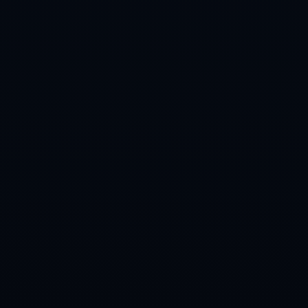
2026世界杯竞猜：小组赛爆冷球队预言
世界杯下注APP排行榜全面评测
订阅新闻通讯
随时了解我们的最新动态！订阅我们的时事通讯即可收到独
家内容和特别优惠。
订阅我们的服务