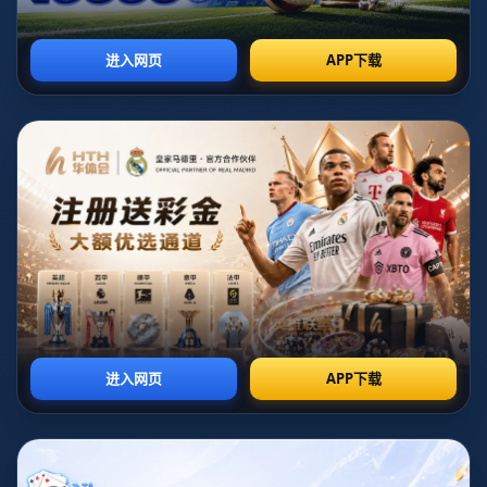
在世界杯这样高强度、高关注度的赛事中，很多人只记得某
一场惊心动魄的比赛，却忽略了一个更关键的事实——比分