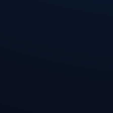
推荐新闻
不容错过的世界杯赛事直播最佳平台
世界杯赛程预测及冠军归属悬念分析
那不勒斯正式签约金玟哉 激活2000万
欧元买断条款
世界杯投注：比分竞猜与赛果预测秘诀
F1日本站排位赛：维斯塔潘斩获赛季首
杆 角田主场无缘Q3