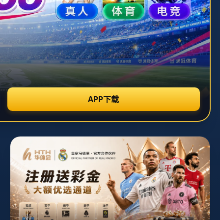
胜率
揭秘世界杯外围下注的风险控制与胜率提升
每到世界杯，盘口火热、资讯爆炸，许多平时不看球的人都
扎稳打的人并不多，更多人是被情绪主导，输在冲动与盲
是追求一夜暴富，而是学会在风险可控的前提下，尽可能