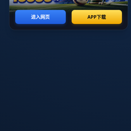
类别
健康保险
汽车保险
房屋保险
人寿保险
旅行保险
商业保险
最新文章