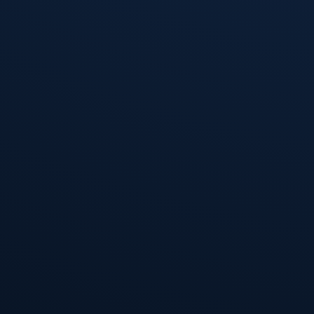
世界杯投注官网资金提现
速度快吗
2026-07-
07T10:34:35+08:00
2026世界杯比分：冠军
争夺战最终比分揭晓
2026-07-
06T10:34:20+08:00
世界杯竞猜平台用户评价
排行榜大全
2026-07-
05T10:34:15+08:00