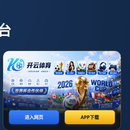
26世界杯直播的团
联系2026世界杯直
播
何
降
低
风
险
提
升