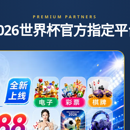
界杯直
服
单独服
新闻中
20
务
务
心
队
注
投
注
技
巧
，
如