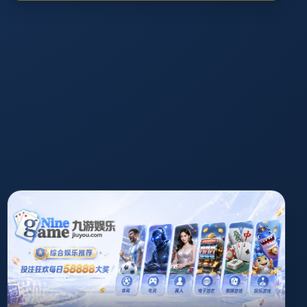
会临时“上车”。但真正能在世界杯外围下注中做到稳
目之中。想要在这个高波动的赛场中保持清醒，关键不
提升长期胜率。下面从思路、数据、盘口和资金管理几