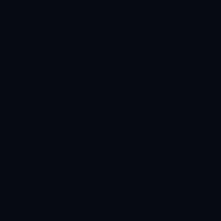
约基奇：火箭是一支非常有天赋的球队，我们努力
捍卫主场
订阅新闻通讯
随时了解我们的最新动态！订阅我们的时事通讯即可收到独
家内容和特别优惠。
订阅我们的服务