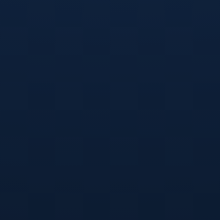
仓。这个案例说明：实时观察球员位置与对手换人策略，比
盯盘数据更能提供提前量。
资金与心理：风险控制机制