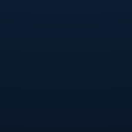
长期盈利的关键在于纪律。投注额控制在资金总量的5%以
内，通过多场次组合分散风险。设定止损线同样重要：假设
连续两场失利即暂停一天，避免追涨杀跌。心理层面，要警
惕过度自信。世界杯淘汰赛爆冷频发，冷门赔率诱人，却往
往隐藏深坑。建议建立“投注记录表”，包括投入金额、赔
率、结果及赛前判断。通过复盘可以发现自己最容易犯错的
场景，例如偏信热门或忽略守门员伤病等。