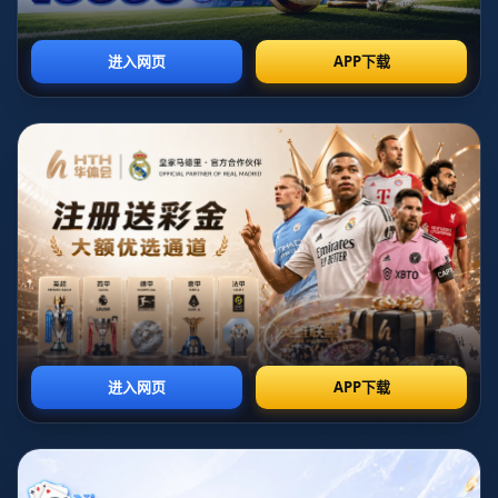
前期预判：信息筛选与赔率理解
世界杯周期长、变量多，想要建立有效的投注模型，第一步
是筛掉噪音。经验告诉我们，权威媒体的赛前报道、球队阵