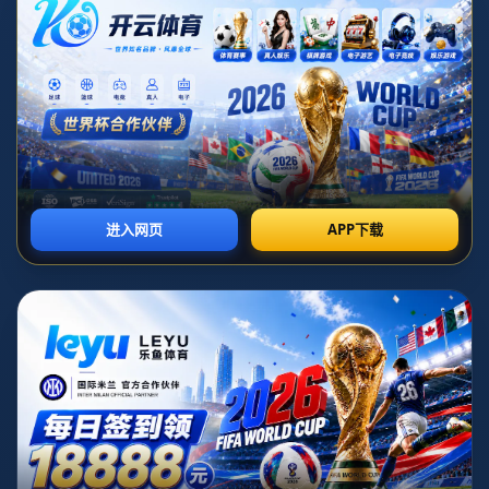
世界杯买球实战经验总结与案例分享
开赛前夕的竞猜大厅总是人声鼎沸，许多人把握不住信息碎
片与情绪波动之间的微妙平衡。本文试图在复杂的世界杯买
球场景中，梳理可操作的策略框架，并通过真实案例说明如
何让数据、节奏和风险管理贯穿始终，以期为理性玩家提供
一套实战参考。