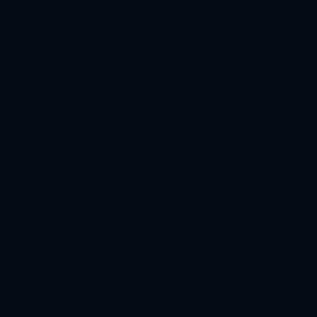
类别
健康保险
汽车保险
房屋保险
人寿保险
旅行保险
商业保险