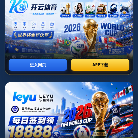
2026世界杯外围赛战术打法剖析与趋势洞察
随着2026世界杯扩军与赛制调整，外围赛不再只是通往正
赛的门票争夺，更像是一场全球范围内的战术实验室。各大
洲强队为了提前适应未来世界杯的高密度赛程和复杂对手结
构，在预选赛阶段就开始更新战术打法，从阵型选择到节奏
控制都出现了值得关注的新趋势。对于教练组和战术分析师
而言，谁能在外围赛阶段率先读懂时代的战术密码，谁就能
在2026世界杯上占得布局先机。
中场为王的时代 控制与压迫的再平衡
在本届2026世界杯外围赛中，最明显的变化之一是对中场
控制权的重新定义。许多球队不再执着于传统意义上“控球
率至上”的思路，而是更加注重“有效控球”和“区域性压迫”
的结合。典型的做法是采用
三中场盒型结构
或
双后腰加一前
腰
的配置，通过纵深与宽度的层次感来限制对手的推进路