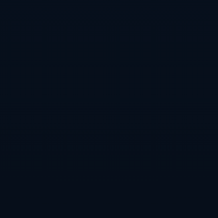
典型案例 从弱队逼平强队看战术价值
在某些大洲的2026世界杯外围赛中，出现了多场弱队逼平
甚至击败种子球队的比赛，其中不少是战术执行胜过个人能
力的典型样本。以一支中游球队对阵洲内豪门为例，他们赛
前就确立了明确的策略——放弃无谓控球 坚决执行高密度中
路防守和快速纵向反击。具体实施上，球队在无球时严格保
持
442紧凑防线
，两条四人线之间距离控制在十米以内，迫
使强队只能在边路倒脚消耗时间；一旦抢下球，则由后腰直
接寻找插上的前锋或边路快马，完成简单直接的纵向推进。
全场控球率虽然不到三成，但在有限的机会中频频打到对方
身后，最终以少射门高转化率拿到关键积分。这个案例表
明，在外围赛这种注重结果的赛场上，战术清晰度与执行力
往往比华丽的控球更为重要。