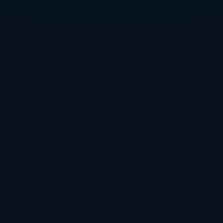
的进球统计中，定位球与二次进攻的比分贡献比例明显上
升，成为左右出线形势的隐性战场。
数据驱动下的战术微调与对手定制
随着数据分析技术深入国家队层面，2026世界杯外围赛中
出现越来越多对手定制化战术。通过对对方传球网络 热区
分布及跑动数据的解读，教练团队可以提前锁定对方的核心
出球点与防守弱点，从而制定具针对性的压迫区域与进攻落
点。例如，当分析发现某支球队右后卫平均传球成功率高但
压力下失误偏多时，教练会有意安排左侧攻击球员加强逼
抢，将其作为打击重点；又如，若数据表明一个中卫在面对
左脚球员时防守动作频繁犯规，球队就会根据这一特征安排
特定的左脚前锋或内切边锋进行一对一单挑。这些微调在肉
眼观感上并不明显，却在长期积分赛制中不断累积成优势，
从而影响整个外围赛格局。