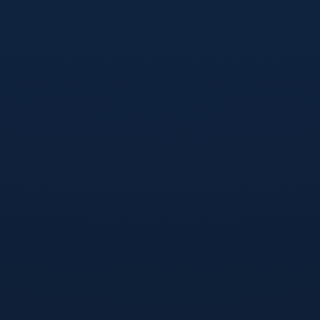
边路与半空间 进攻设计的双引擎