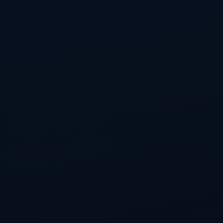
总进球数和大比分胜利，却常忽略一项更具含金量的数
在淘汰赛阶段至少会有一到两场零封，尤其是1比0或2
续零封对手，哪怕进球数并不夸张，却在防守层面建立
完全掌控的结果 一旦球队可以把比赛拖入自己熟悉的
比分高控制为特征的路径，已成为现代世界杯冠军的通
的权重不断上升。统计历届世界杯比分会发现，有几支
最终比分往往体现为常规时间战平 加时无果 最后以4
是心理强度的极限测试 其中射失的比例 守门员的扑救
意的是，那些最终夺冠的球队 即便在点球大战中经历惊
优势 体现的是稳定而不是偶然的运气。