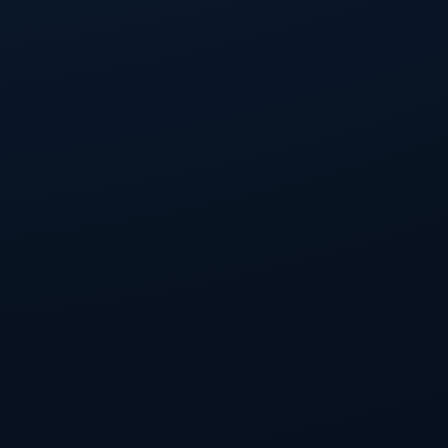
。无论是常规时间的1比0 2比1，还是拖入点球大
在于两点 其一是球队之间实力差距被极大压缩，冠军
强化，进攻欲望被抑制。统计显示，多数世界杯冠军在
0这种看似微弱的比分，反而成为冠军最具代表性的签
。很多冠军球队在小组赛阶段并非一路高歌猛进，而是
样并不耀眼的结果。典型的案例是某届最终夺冠的欧洲
汰赛开始，他们的比分逐渐趋稳 以连续的一球小胜 乃
全程碾压，而在于赛程中段的调整能力与从混乱走向秩
验场 淘汰赛比分趋于理性，则体现球队已经找到夺冠