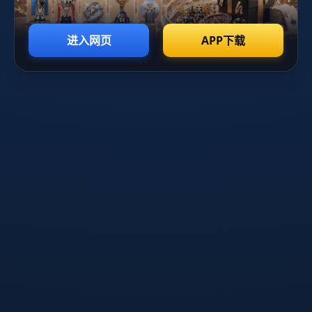
节点上的得失球轨迹，探寻他们通往冠军奖杯的共同密码
比分中的时代烙印 防守时代与进攻时代的更迭
回顾世界杯历史，会发现比分结构与冠军风格之间有着清
分频出，冠军球队常常依仗强大火力压倒对手。例如巴西
定统治力，其关键赛事中的比分往往呈现出明显的拉开差
主流，冠军球队更强调稳健与零封，关键比赛中的比分频
统计历届冠军关键赛事的比分，不仅是在看结果，更是在